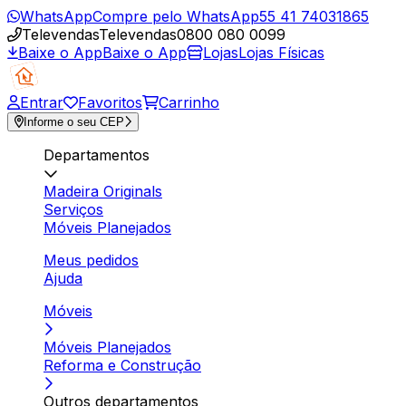
WhatsApp
Compre pelo WhatsApp
55 41 74031865
Televendas
Televendas
0800 080 0099
Baixe o App
Baixe o App
Lojas
Lojas Físicas
Entrar
Favoritos
Carrinho
Informe o seu CEP
Departamentos
Madeira Originals
Serviços
Móveis Planejados
Meus pedidos
Ajuda
Móveis
Móveis Planejados
Reforma e Construção
Outros departamentos