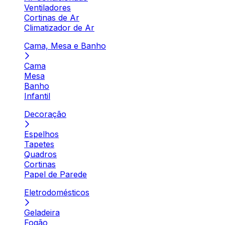
Ventiladores
Cortinas de Ar
Climatizador de Ar
Cama, Mesa e Banho
Cama
Mesa
Banho
Infantil
Decoração
Espelhos
Tapetes
Quadros
Cortinas
Papel de Parede
Eletrodomésticos
Geladeira
Fogão