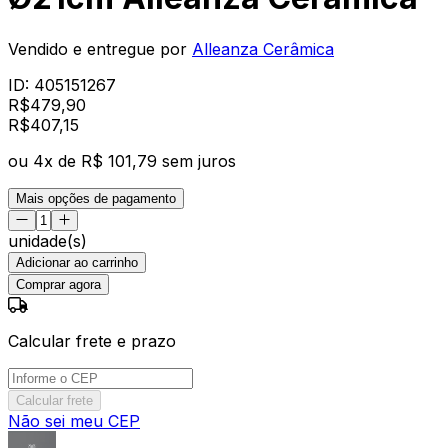
Vendido e entregue por
Alleanza Cerâmica
ID:
405151267
R$
479,90
R$
407
,
15
ou
4
x de
R$ 101,79
sem juros
Mais opções de pagamento
unidade(s)
Adicionar ao carrinho
Comprar agora
Calcular frete e prazo
Calcular frete
Não sei meu CEP