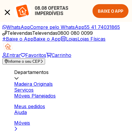
08.08 OFERTAS 
BAIXE O APP
IMPERDÍVEIS
WhatsApp
Compre pelo WhatsApp
55 41 74031865
Televendas
Televendas
0800 080 0099
Baixe o App
Baixe o App
Lojas
Lojas Físicas
Entrar
Favoritos
Carrinho
Informe o seu CEP
Departamentos
Madeira Originals
Serviços
Móveis Planejados
Meus pedidos
Ajuda
Móveis