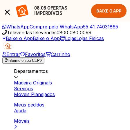
08.08 OFERTAS 
BAIXE O APP
IMPERDÍVEIS
WhatsApp
Compre pelo WhatsApp
55 41 74031865
Televendas
Televendas
0800 080 0099
Baixe o App
Baixe o App
Lojas
Lojas Físicas
Entrar
Favoritos
Carrinho
Informe o seu CEP
Departamentos
Madeira Originals
Serviços
Móveis Planejados
Meus pedidos
Ajuda
Móveis