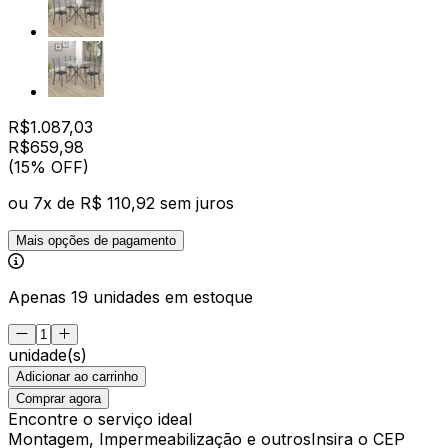
R$
1.087,03
R$
659
,
98
(15% OFF)
ou
7
x de
R$ 110,92
sem juros
Mais opções de pagamento
Apenas 19 unidades em estoque
unidade(s)
Adicionar ao carrinho
Comprar agora
Encontre o serviço ideal
Montagem, Impermeabilização e outros
Insira o CEP