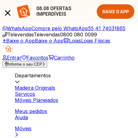
08.08 OFERTAS 
BAIXE O APP
IMPERDÍVEIS
WhatsApp
Compre pelo WhatsApp
55 41 74031865
Televendas
Televendas
0800 080 0099
Baixe o App
Baixe o App
Lojas
Lojas Físicas
Entrar
Favoritos
Carrinho
Informe o seu CEP
Departamentos
Madeira Originals
Serviços
Móveis Planejados
Meus pedidos
Ajuda
Móveis