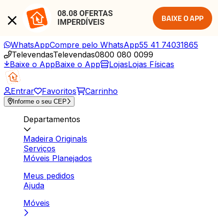
08.08 OFERTAS 
BAIXE O APP
IMPERDÍVEIS
WhatsApp
Compre pelo WhatsApp
55 41 74031865
Televendas
Televendas
0800 080 0099
Baixe o App
Baixe o App
Lojas
Lojas Físicas
Entrar
Favoritos
Carrinho
Informe o seu CEP
Departamentos
Madeira Originals
Serviços
Móveis Planejados
Meus pedidos
Ajuda
Móveis