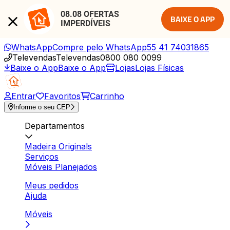
08.08 OFERTAS 
BAIXE O APP
IMPERDÍVEIS
WhatsApp
Compre pelo WhatsApp
55 41 74031865
Televendas
Televendas
0800 080 0099
Baixe o App
Baixe o App
Lojas
Lojas Físicas
Entrar
Favoritos
Carrinho
Informe o seu CEP
Departamentos
Madeira Originals
Serviços
Móveis Planejados
Meus pedidos
Ajuda
Móveis