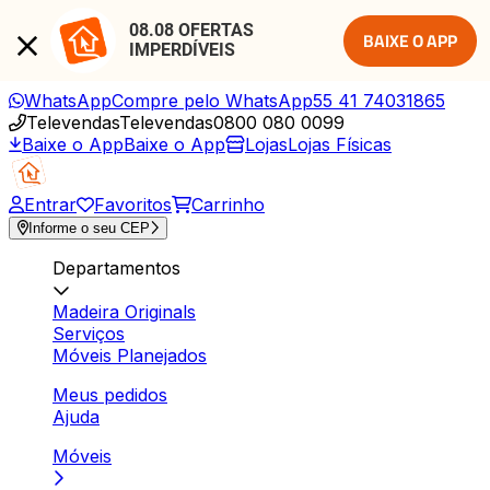
08.08 OFERTAS 
BAIXE O APP
IMPERDÍVEIS
WhatsApp
Compre pelo WhatsApp
55 41 74031865
Televendas
Televendas
0800 080 0099
Baixe o App
Baixe o App
Lojas
Lojas Físicas
Entrar
Favoritos
Carrinho
Informe o seu CEP
Departamentos
Madeira Originals
Serviços
Móveis Planejados
Meus pedidos
Ajuda
Móveis