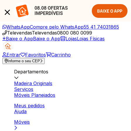
08.08 OFERTAS 
BAIXE O APP
IMPERDÍVEIS
WhatsApp
Compre pelo WhatsApp
55 41 74031865
Televendas
Televendas
0800 080 0099
Baixe o App
Baixe o App
Lojas
Lojas Físicas
Entrar
Favoritos
Carrinho
Informe o seu CEP
Departamentos
Madeira Originals
Serviços
Móveis Planejados
Meus pedidos
Ajuda
Móveis