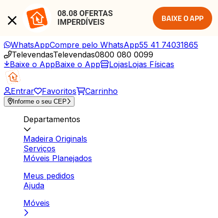
08.08 OFERTAS 
BAIXE O APP
IMPERDÍVEIS
WhatsApp
Compre pelo WhatsApp
55 41 74031865
Televendas
Televendas
0800 080 0099
Baixe o App
Baixe o App
Lojas
Lojas Físicas
Entrar
Favoritos
Carrinho
Informe o seu CEP
Departamentos
Madeira Originals
Serviços
Móveis Planejados
Meus pedidos
Ajuda
Móveis