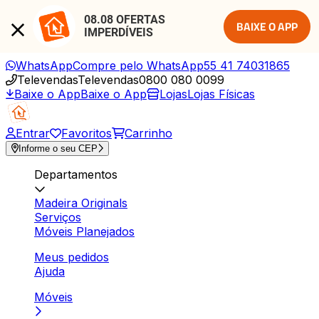
08.08 OFERTAS 
BAIXE O APP
IMPERDÍVEIS
WhatsApp
Compre pelo WhatsApp
55 41 74031865
Televendas
Televendas
0800 080 0099
Baixe o App
Baixe o App
Lojas
Lojas Físicas
Entrar
Favoritos
Carrinho
Informe o seu CEP
Departamentos
Madeira Originals
Serviços
Móveis Planejados
Meus pedidos
Ajuda
Móveis