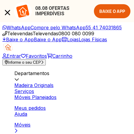
08.08 OFERTAS 
BAIXE O APP
IMPERDÍVEIS
WhatsApp
Compre pelo WhatsApp
55 41 74031865
Televendas
Televendas
0800 080 0099
Baixe o App
Baixe o App
Lojas
Lojas Físicas
Entrar
Favoritos
Carrinho
Informe o seu CEP
Departamentos
Madeira Originals
Serviços
Móveis Planejados
Meus pedidos
Ajuda
Móveis