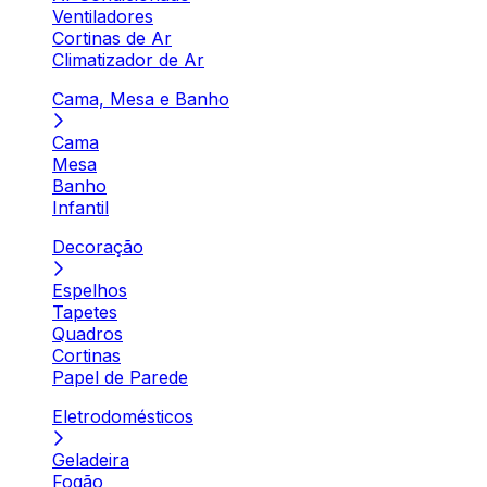
Ventiladores
Cortinas de Ar
Climatizador de Ar
Cama, Mesa e Banho
Cama
Mesa
Banho
Infantil
Decoração
Espelhos
Tapetes
Quadros
Cortinas
Papel de Parede
Eletrodomésticos
Geladeira
Fogão