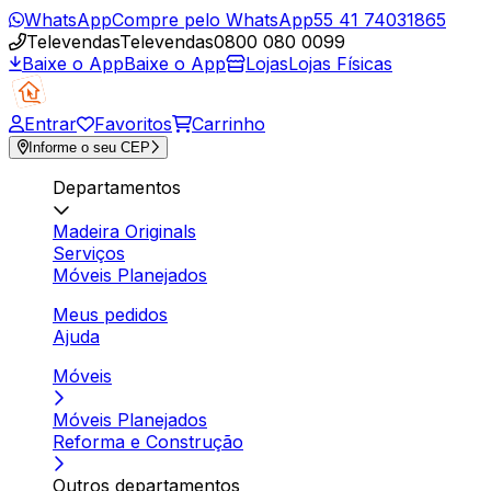
WhatsApp
Compre pelo WhatsApp
55 41 74031865
Televendas
Televendas
0800 080 0099
Baixe o App
Baixe o App
Lojas
Lojas Físicas
Entrar
Favoritos
Carrinho
Informe o seu CEP
Departamentos
Madeira Originals
Serviços
Móveis Planejados
Meus pedidos
Ajuda
Móveis
Móveis Planejados
Reforma e Construção
Outros departamentos