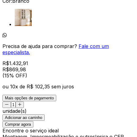
Cor:
Branco
Precisa de ajuda para comprar?
Fale com um
especialista.
R$
1.432,91
R$
869
,
98
(15% OFF)
ou
10
x de
R$ 102,35
sem juros
Mais opções de pagamento
unidade(s)
Adicionar ao carrinho
Comprar agora
Encontre o serviço ideal
Montagem, Impermeabilização e outros
Insira o CEP