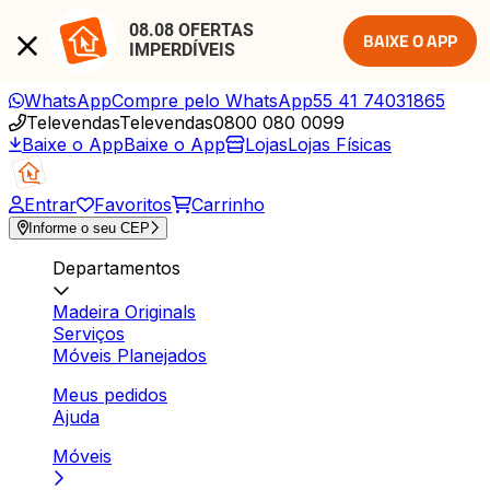
08.08 OFERTAS 
BAIXE O APP
IMPERDÍVEIS
WhatsApp
Compre pelo WhatsApp
55 41 74031865
Televendas
Televendas
0800 080 0099
Baixe o App
Baixe o App
Lojas
Lojas Físicas
Entrar
Favoritos
Carrinho
Informe o seu CEP
Departamentos
Madeira Originals
Serviços
Móveis Planejados
Meus pedidos
Ajuda
Móveis