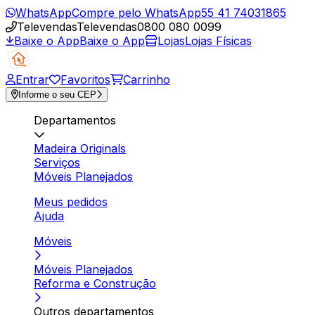
WhatsApp
Compre pelo WhatsApp
55 41 74031865
Televendas
Televendas
0800 080 0099
Baixe o App
Baixe o App
Lojas
Lojas Físicas
Entrar
Favoritos
Carrinho
Informe o seu CEP
Departamentos
Madeira Originals
Serviços
Móveis Planejados
Meus pedidos
Ajuda
Móveis
Móveis Planejados
Reforma e Construção
Outros departamentos