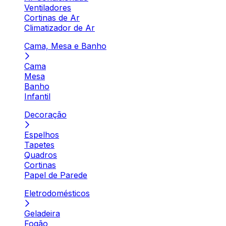
Ventiladores
Cortinas de Ar
Climatizador de Ar
Cama, Mesa e Banho
Cama
Mesa
Banho
Infantil
Decoração
Espelhos
Tapetes
Quadros
Cortinas
Papel de Parede
Eletrodomésticos
Geladeira
Fogão