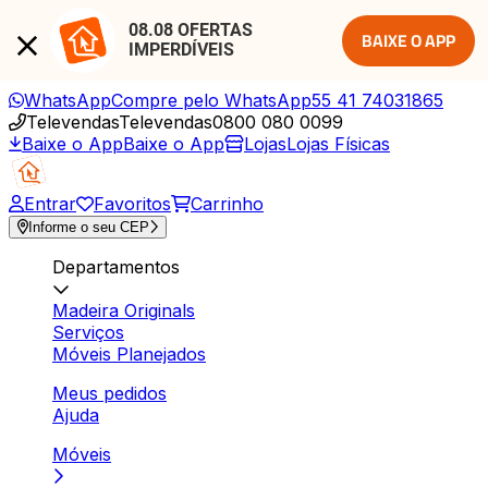
08.08 OFERTAS 
BAIXE O APP
IMPERDÍVEIS
WhatsApp
Compre pelo WhatsApp
55 41 74031865
Televendas
Televendas
0800 080 0099
Baixe o App
Baixe o App
Lojas
Lojas Físicas
Entrar
Favoritos
Carrinho
Informe o seu CEP
Departamentos
Madeira Originals
Serviços
Móveis Planejados
Meus pedidos
Ajuda
Móveis