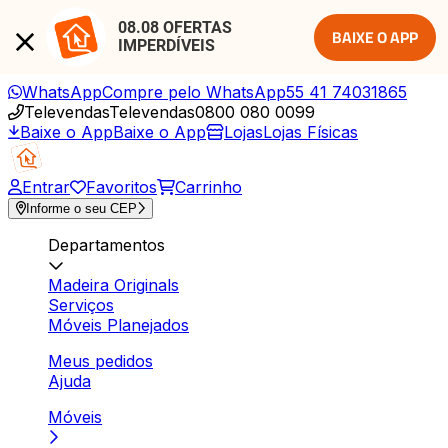
08.08 OFERTAS 
BAIXE O APP
IMPERDÍVEIS
WhatsApp
Compre pelo WhatsApp
55 41 74031865
Televendas
Televendas
0800 080 0099
Baixe o App
Baixe o App
Lojas
Lojas Físicas
Entrar
Favoritos
Carrinho
Informe o seu CEP
Departamentos
Madeira Originals
Serviços
Móveis Planejados
Meus pedidos
Ajuda
Móveis