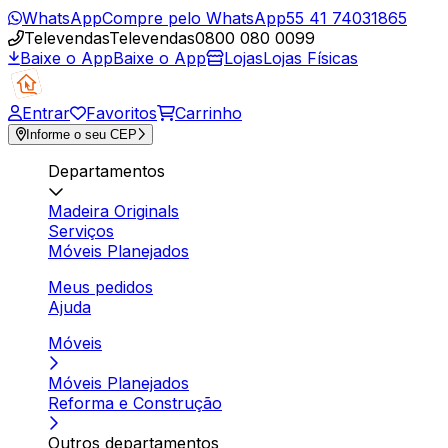
WhatsApp
Compre pelo WhatsApp
55 41 74031865
Televendas
Televendas
0800 080 0099
Baixe o App
Baixe o App
Lojas
Lojas Físicas
Entrar
Favoritos
Carrinho
Informe o seu CEP
Departamentos
Madeira Originals
Serviços
Móveis Planejados
Meus pedidos
Ajuda
Móveis
Móveis Planejados
Reforma e Construção
Outros departamentos