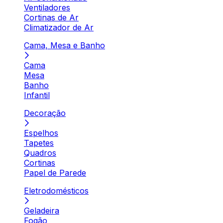
Ventiladores
Cortinas de Ar
Climatizador de Ar
Cama, Mesa e Banho
Cama
Mesa
Banho
Infantil
Decoração
Espelhos
Tapetes
Quadros
Cortinas
Papel de Parede
Eletrodomésticos
Geladeira
Fogão