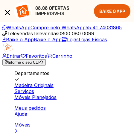
08.08 OFERTAS 
BAIXE O APP
IMPERDÍVEIS
WhatsApp
Compre pelo WhatsApp
55 41 74031865
Televendas
Televendas
0800 080 0099
Baixe o App
Baixe o App
Lojas
Lojas Físicas
Entrar
Favoritos
Carrinho
Informe o seu CEP
Departamentos
Madeira Originals
Serviços
Móveis Planejados
Meus pedidos
Ajuda
Móveis