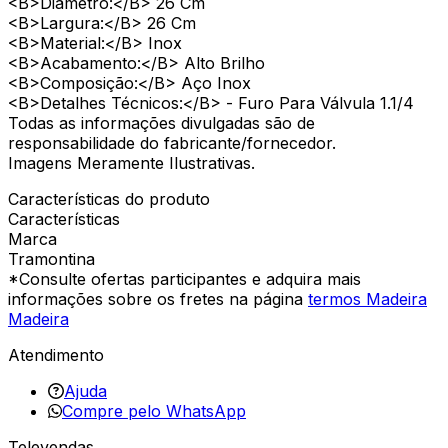
<B>Diâmetro:</B> 26 Cm
<B>Largura:</B> 26 Cm
<B>Material:</B> Inox
<B>Acabamento:</B> Alto Brilho
<B>Composição:</B> Aço Inox
<B>Detalhes Técnicos:</B> - Furo Para Válvula 1.1/4
Todas as informações divulgadas são de
responsabilidade do fabricante/fornecedor.
Imagens Meramente Ilustrativas.
Características do produto
Características
Marca
Tramontina
*Consulte ofertas participantes e adquira mais
informações sobre os fretes na página
termos Madeira
Madeira
Atendimento
Ajuda
Compre pelo WhatsApp
Televendas