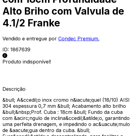
Alto Briho com Valvula de
4.1/2 Franke
Vendido e entregue por
Condec Premium.
ID:
1867639
Produto indisponível!
Descrição
&bull; A&ccedil;o inox cromo n&iacute;quel (18/10) AISI
304 espessura 0,7 mm &bull; Acabamento alto brilho
&bull;&nbsp;Prof. Cuba : 18cm &bull; Fundo da cuba
com &acirc;ngulo de inclina&ccedil;&atilde;o, garantindo
uma perfeita drenagem, e impedindo o ac&uacute;mulo
de &aacute;gua dentro da cuba. &bull;