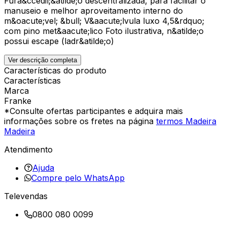
Fura&ccedil;&atilde;o descentralizada, para facilitar o
manuseio e melhor aproveitamento interno do
m&oacute;vel; &bull; V&aacute;lvula luxo 4,5&rdquo;
com pino met&aacute;lico Foto ilustrativa, n&atilde;o
possui escape (ladr&atilde;o)
Ver descrição completa
Características do produto
Características
Marca
Franke
*Consulte ofertas participantes e adquira mais
informações sobre os fretes na página
termos Madeira
Madeira
Atendimento
Ajuda
Compre pelo WhatsApp
Televendas
0800 080 0099