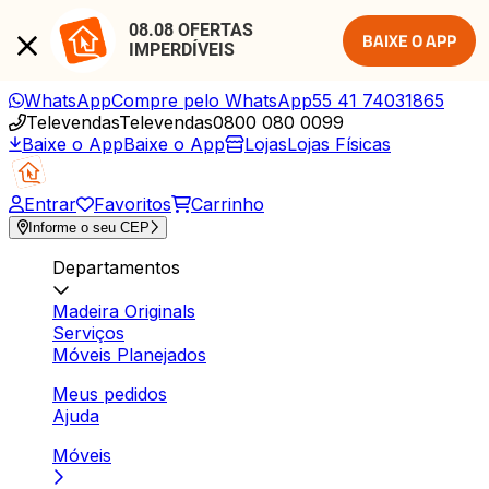
08.08 OFERTAS 
BAIXE O APP
IMPERDÍVEIS
WhatsApp
Compre pelo WhatsApp
55 41 74031865
Televendas
Televendas
0800 080 0099
Baixe o App
Baixe o App
Lojas
Lojas Físicas
Entrar
Favoritos
Carrinho
Informe o seu CEP
Departamentos
Madeira Originals
Serviços
Móveis Planejados
Meus pedidos
Ajuda
Móveis