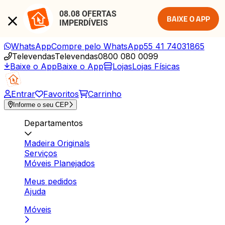
08.08 OFERTAS 
BAIXE O APP
IMPERDÍVEIS
WhatsApp
Compre pelo WhatsApp
55 41 74031865
Televendas
Televendas
0800 080 0099
Baixe o App
Baixe o App
Lojas
Lojas Físicas
Entrar
Favoritos
Carrinho
Informe o seu CEP
Departamentos
Madeira Originals
Serviços
Móveis Planejados
Meus pedidos
Ajuda
Móveis