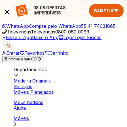
08.08 OFERTAS 
BAIXE O APP
IMPERDÍVEIS
WhatsApp
Compre pelo WhatsApp
55 41 74031865
Televendas
Televendas
0800 080 0099
Baixe o App
Baixe o App
Lojas
Lojas Físicas
Entrar
Favoritos
Carrinho
Informe o seu CEP
Departamentos
Madeira Originals
Serviços
Móveis Planejados
Meus pedidos
Ajuda
Móveis