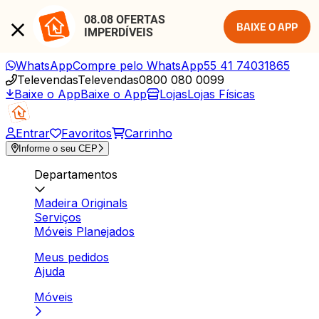
08.08 OFERTAS 
BAIXE O APP
IMPERDÍVEIS
WhatsApp
Compre pelo WhatsApp
55 41 74031865
Televendas
Televendas
0800 080 0099
Baixe o App
Baixe o App
Lojas
Lojas Físicas
Entrar
Favoritos
Carrinho
Informe o seu CEP
Departamentos
Madeira Originals
Serviços
Móveis Planejados
Meus pedidos
Ajuda
Móveis