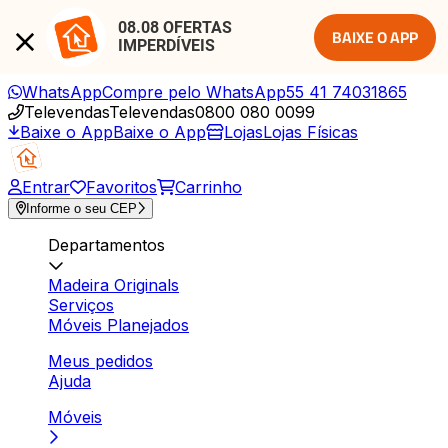
08.08 OFERTAS 
BAIXE O APP
IMPERDÍVEIS
WhatsApp
Compre pelo WhatsApp
55 41 74031865
Televendas
Televendas
0800 080 0099
Baixe o App
Baixe o App
Lojas
Lojas Físicas
Entrar
Favoritos
Carrinho
Informe o seu CEP
Departamentos
Madeira Originals
Serviços
Móveis Planejados
Meus pedidos
Ajuda
Móveis