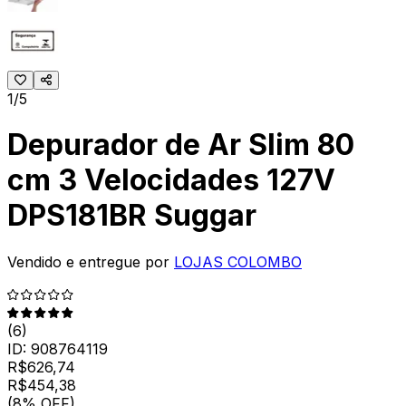
1/5
Depurador de Ar Slim 80
cm 3 Velocidades 127V
DPS181BR Suggar
Vendido e entregue por
LOJAS COLOMBO
(
6
)
ID:
908764119
R$
626,74
R$
454
,
38
(8% OFF)