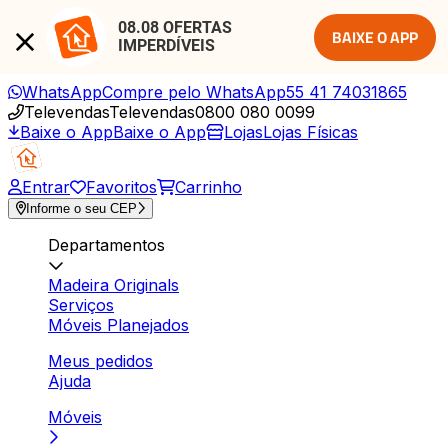
08.08 OFERTAS 
BAIXE O APP
IMPERDÍVEIS
WhatsApp
Compre pelo WhatsApp
55 41 74031865
Televendas
Televendas
0800 080 0099
Baixe o App
Baixe o App
Lojas
Lojas Físicas
Entrar
Favoritos
Carrinho
Informe o seu CEP
Departamentos
Madeira Originals
Serviços
Móveis Planejados
Meus pedidos
Ajuda
Móveis