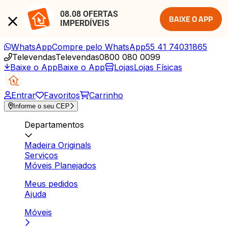
08.08 OFERTAS 
BAIXE O APP
IMPERDÍVEIS
WhatsApp
Compre pelo WhatsApp
55 41 74031865
Televendas
Televendas
0800 080 0099
Baixe o App
Baixe o App
Lojas
Lojas Físicas
Entrar
Favoritos
Carrinho
Informe o seu CEP
Departamentos
Madeira Originals
Serviços
Móveis Planejados
Meus pedidos
Ajuda
Móveis