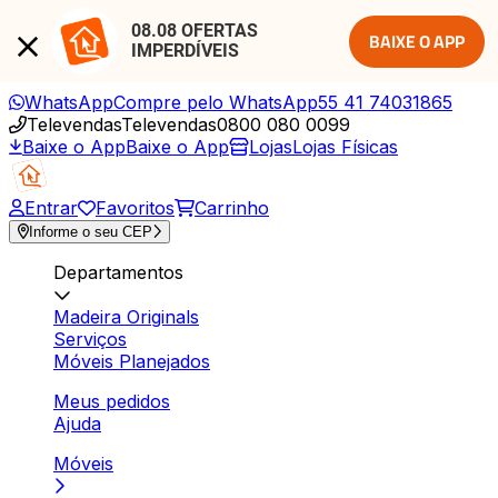
08.08 OFERTAS 
BAIXE O APP
IMPERDÍVEIS
WhatsApp
Compre pelo WhatsApp
55 41 74031865
Televendas
Televendas
0800 080 0099
Baixe o App
Baixe o App
Lojas
Lojas Físicas
Entrar
Favoritos
Carrinho
Informe o seu CEP
Departamentos
Madeira Originals
Serviços
Móveis Planejados
Meus pedidos
Ajuda
Móveis