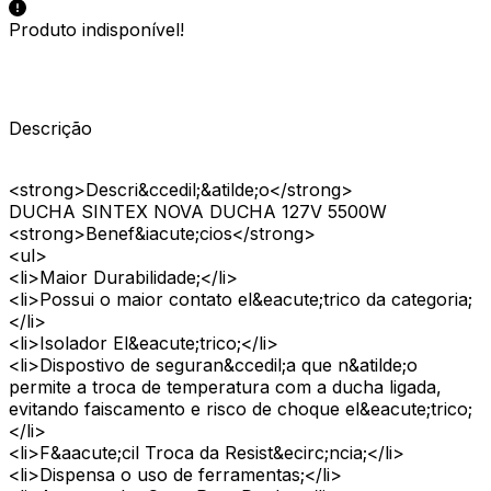
Produto indisponível!
Descrição
<strong>Descri&ccedil;&atilde;o</strong>
DUCHA SINTEX NOVA DUCHA 127V 5500W
<strong>Benef&iacute;cios</strong>
<ul>
<li>Maior Durabilidade;</li>
<li>Possui o maior contato el&eacute;trico da categoria;
</li>
<li>Isolador El&eacute;trico;</li>
<li>Dispostivo de seguran&ccedil;a que n&atilde;o
permite a troca de temperatura com a ducha ligada,
evitando faiscamento e risco de choque el&eacute;trico;
</li>
<li>F&aacute;cil Troca da Resist&ecirc;ncia;</li>
<li>Dispensa o uso de ferramentas;</li>