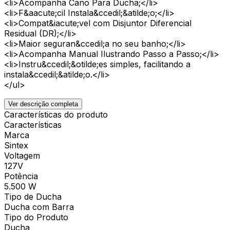
<li>Acompanha Cano Para Ducha;</li>
<li>F&aacute;cil Instala&ccedil;&atilde;o;</li>
<li>Compat&iacute;vel com Disjuntor Diferencial
Residual (DR);</li>
<li>Maior seguran&ccedil;a no seu banho;</li>
<li>Acompanha Manual Ilustrando Passo a Passo;</li>
<li>Instru&ccedil;&otilde;es simples, facilitando a
instala&ccedil;&atilde;o.</li>
</ul>
Ver descrição completa
Características do produto
Características
Marca
Sintex
Voltagem
127V
Potência
5.500 W
Tipo de Ducha
Ducha com Barra
Tipo do Produto
Ducha