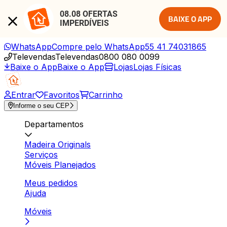
08.08 OFERTAS 
BAIXE O APP
IMPERDÍVEIS
WhatsApp
Compre pelo WhatsApp
55 41 74031865
Televendas
Televendas
0800 080 0099
Baixe o App
Baixe o App
Lojas
Lojas Físicas
Entrar
Favoritos
Carrinho
Informe o seu CEP
Departamentos
Madeira Originals
Serviços
Móveis Planejados
Meus pedidos
Ajuda
Móveis