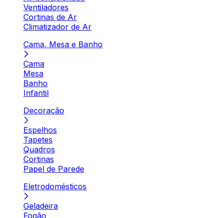
Ventiladores
Cortinas de Ar
Climatizador de Ar
Cama, Mesa e Banho
Cama
Mesa
Banho
Infantil
Decoração
Espelhos
Tapetes
Quadros
Cortinas
Papel de Parede
Eletrodomésticos
Geladeira
Fogão