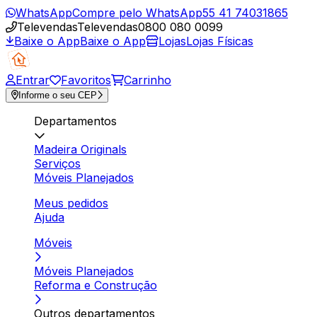
WhatsApp
Compre pelo WhatsApp
55 41 74031865
Televendas
Televendas
0800 080 0099
Baixe o App
Baixe o App
Lojas
Lojas Físicas
Entrar
Favoritos
Carrinho
Informe o seu CEP
Departamentos
Madeira Originals
Serviços
Móveis Planejados
Meus pedidos
Ajuda
Móveis
Móveis Planejados
Reforma e Construção
Outros departamentos