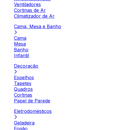
Ventiladores
Cortinas de Ar
Climatizador de Ar
Cama, Mesa e Banho
Cama
Mesa
Banho
Infantil
Decoração
Espelhos
Tapetes
Quadros
Cortinas
Papel de Parede
Eletrodomésticos
Geladeira
Fogão