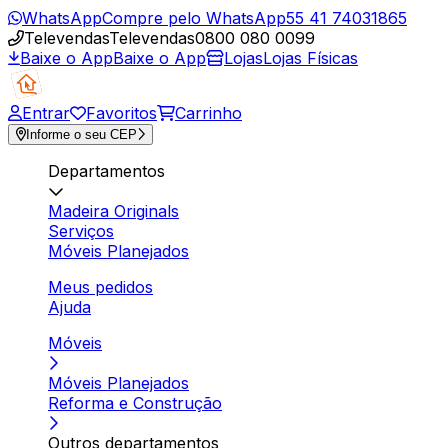
WhatsApp
Compre pelo WhatsApp
55 41 74031865
Televendas
Televendas
0800 080 0099
Baixe o App
Baixe o App
Lojas
Lojas Físicas
Entrar
Favoritos
Carrinho
Informe o seu CEP
Departamentos
Madeira Originals
Serviços
Móveis Planejados
Meus pedidos
Ajuda
Móveis
Móveis Planejados
Reforma e Construção
Outros departamentos