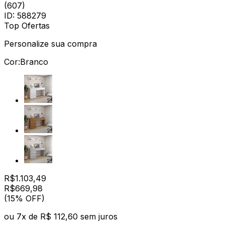
(
607
)
ID:
588279
Top Ofertas
Personalize sua compra
Cor:
Branco
R$
1.103,49
R$
669
,
98
(15% OFF)
ou
7
x de
R$ 112,60
sem juros