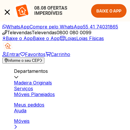
08.08 OFERTAS 
BAIXE O APP
IMPERDÍVEIS
WhatsApp
Compre pelo WhatsApp
55 41 74031865
Televendas
Televendas
0800 080 0099
Baixe o App
Baixe o App
Lojas
Lojas Físicas
Entrar
Favoritos
Carrinho
Informe o seu CEP
Departamentos
Madeira Originals
Serviços
Móveis Planejados
Meus pedidos
Ajuda
Móveis