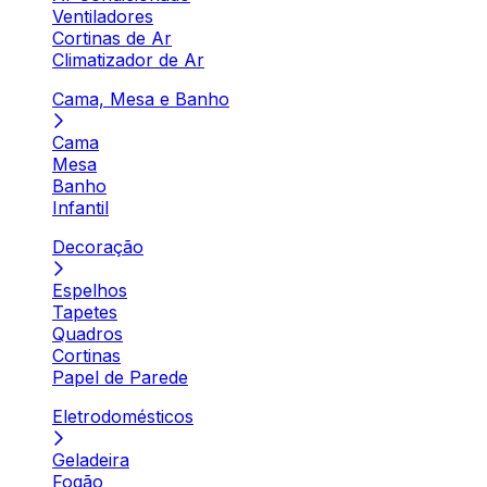
Ventiladores
Cortinas de Ar
Climatizador de Ar
Cama, Mesa e Banho
Cama
Mesa
Banho
Infantil
Decoração
Espelhos
Tapetes
Quadros
Cortinas
Papel de Parede
Eletrodomésticos
Geladeira
Fogão