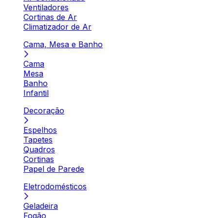
Ventiladores
Cortinas de Ar
Climatizador de Ar
Cama, Mesa e Banho
Cama
Mesa
Banho
Infantil
Decoração
Espelhos
Tapetes
Quadros
Cortinas
Papel de Parede
Eletrodomésticos
Geladeira
Fogão