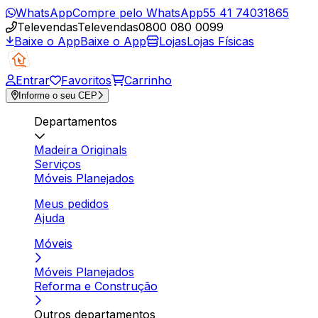
WhatsApp
Compre pelo WhatsApp
55 41 74031865
Televendas
Televendas
0800 080 0099
Baixe o App
Baixe o App
Lojas
Lojas Físicas
Entrar
Favoritos
Carrinho
Informe o seu CEP
Departamentos
Madeira Originals
Serviços
Móveis Planejados
Meus pedidos
Ajuda
Móveis
Móveis Planejados
Reforma e Construção
Outros departamentos