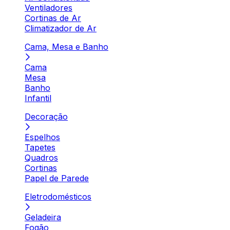
Ventiladores
Cortinas de Ar
Climatizador de Ar
Cama, Mesa e Banho
Cama
Mesa
Banho
Infantil
Decoração
Espelhos
Tapetes
Quadros
Cortinas
Papel de Parede
Eletrodomésticos
Geladeira
Fogão