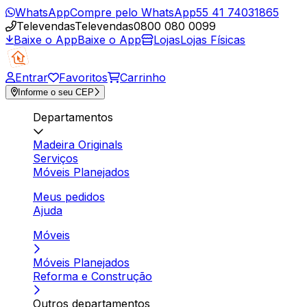
WhatsApp
Compre pelo WhatsApp
55 41 74031865
Televendas
Televendas
0800 080 0099
Baixe o App
Baixe o App
Lojas
Lojas Físicas
Entrar
Favoritos
Carrinho
Informe o seu CEP
Departamentos
Madeira Originals
Serviços
Móveis Planejados
Meus pedidos
Ajuda
Móveis
Móveis Planejados
Reforma e Construção
Outros departamentos