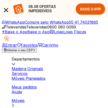
08.08 OFERTAS 
BAIXE O APP
IMPERDÍVEIS
WhatsApp
Compre pelo WhatsApp
55 41 74031865
Televendas
Televendas
0800 080 0099
Baixe o App
Baixe o App
Lojas
Lojas Físicas
Entrar
Favoritos
Carrinho
Informe o seu CEP
Departamentos
Madeira Originals
Serviços
Móveis Planejados
Meus pedidos
Ajuda
Móveis