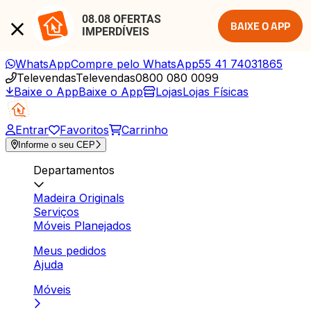
08.08 OFERTAS 
BAIXE O APP
IMPERDÍVEIS
WhatsApp
Compre pelo WhatsApp
55 41 74031865
Televendas
Televendas
0800 080 0099
Baixe o App
Baixe o App
Lojas
Lojas Físicas
Entrar
Favoritos
Carrinho
Informe o seu CEP
Departamentos
Madeira Originals
Serviços
Móveis Planejados
Meus pedidos
Ajuda
Móveis