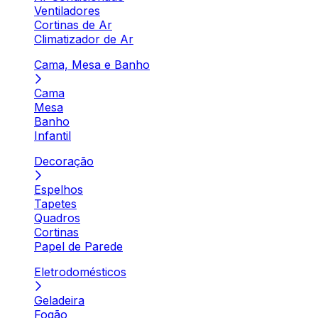
Ventiladores
Cortinas de Ar
Climatizador de Ar
Cama, Mesa e Banho
Cama
Mesa
Banho
Infantil
Decoração
Espelhos
Tapetes
Quadros
Cortinas
Papel de Parede
Eletrodomésticos
Geladeira
Fogão