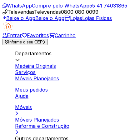
WhatsApp
Compre pelo WhatsApp
55 41 74031865
Televendas
Televendas
0800 080 0099
Baixe o App
Baixe o App
Lojas
Lojas Físicas
Entrar
Favoritos
Carrinho
Informe o seu CEP
Departamentos
Madeira Originals
Serviços
Móveis Planejados
Meus pedidos
Ajuda
Móveis
Móveis Planejados
Reforma e Construção
Outros departamentos