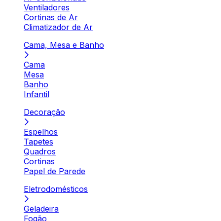
Ventiladores
Cortinas de Ar
Climatizador de Ar
Cama, Mesa e Banho
Cama
Mesa
Banho
Infantil
Decoração
Espelhos
Tapetes
Quadros
Cortinas
Papel de Parede
Eletrodomésticos
Geladeira
Fogão