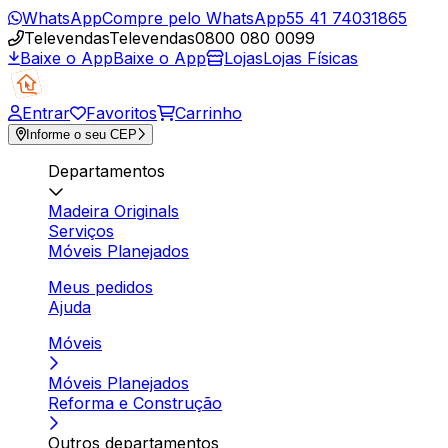
WhatsApp
Compre pelo WhatsApp
55 41 74031865
Televendas
Televendas
0800 080 0099
Baixe o App
Baixe o App
Lojas
Lojas Físicas
Entrar
Favoritos
Carrinho
Informe o seu CEP
Departamentos
Madeira Originals
Serviços
Móveis Planejados
Meus pedidos
Ajuda
Móveis
Móveis Planejados
Reforma e Construção
Outros departamentos