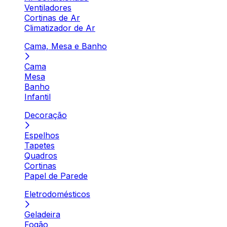
Ventiladores
Cortinas de Ar
Climatizador de Ar
Cama, Mesa e Banho
Cama
Mesa
Banho
Infantil
Decoração
Espelhos
Tapetes
Quadros
Cortinas
Papel de Parede
Eletrodomésticos
Geladeira
Fogão