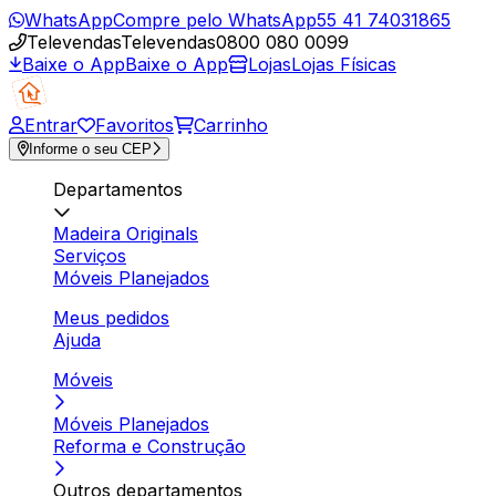
WhatsApp
Compre pelo WhatsApp
55 41 74031865
Televendas
Televendas
0800 080 0099
Baixe o App
Baixe o App
Lojas
Lojas Físicas
Entrar
Favoritos
Carrinho
Informe o seu CEP
Departamentos
Madeira Originals
Serviços
Móveis Planejados
Meus pedidos
Ajuda
Móveis
Móveis Planejados
Reforma e Construção
Outros departamentos