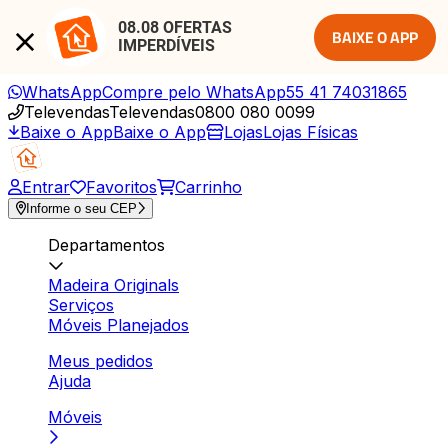
08.08 OFERTAS 
BAIXE O APP
IMPERDÍVEIS
WhatsApp
Compre pelo WhatsApp
55 41 74031865
Televendas
Televendas
0800 080 0099
Baixe o App
Baixe o App
Lojas
Lojas Físicas
Entrar
Favoritos
Carrinho
Informe o seu CEP
Departamentos
Madeira Originals
Serviços
Móveis Planejados
Meus pedidos
Ajuda
Móveis