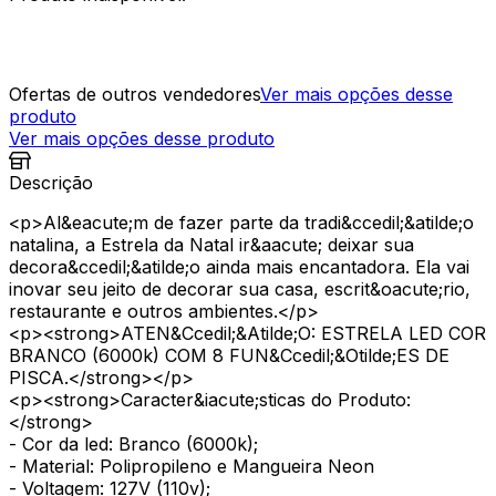
Ofertas de outros vendedores
Ver mais opções desse
produto
Ver mais opções desse produto
Descrição
<p>Al&eacute;m de fazer parte da tradi&ccedil;&atilde;o
natalina, a Estrela da Natal ir&aacute; deixar sua
decora&ccedil;&atilde;o ainda mais encantadora. Ela vai
inovar seu jeito de decorar sua casa, escrit&oacute;rio,
restaurante e outros ambientes.</p>
<p><strong>ATEN&Ccedil;&Atilde;O: ESTRELA LED COR
BRANCO (6000k) COM 8 FUN&Ccedil;&Otilde;ES DE
PISCA.</strong></p>
<p><strong>Caracter&iacute;sticas do Produto:
</strong>
- Cor da led: Branco (6000k);
- Material: Polipropileno e Mangueira Neon
- Voltagem: 127V (110v);