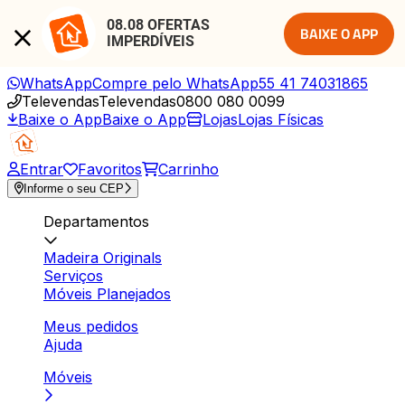
08.08 OFERTAS 
BAIXE O APP
IMPERDÍVEIS
WhatsApp
Compre pelo WhatsApp
55 41 74031865
Televendas
Televendas
0800 080 0099
Baixe o App
Baixe o App
Lojas
Lojas Físicas
Entrar
Favoritos
Carrinho
Informe o seu CEP
Departamentos
Madeira Originals
Serviços
Móveis Planejados
Meus pedidos
Ajuda
Móveis