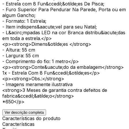
- Estrela com 8 Fun&ccedil;&otilde;es De Pisca;
- Furo Superior Para Pendurar Na Parede, Porta ou em
algum Gancho;
- Formato: 1 Estrela;
- Item indispens&aacute;vel para seu Natal;
- L&acirc;mpadas LED na cor Branca distribu&iacute;das
em toda a estrela.</p>
<p><strong>Dimens&otilde;es </strong>
- Altura: 55 cm
- Largura: 55 cm
- Comprimento do fio: 1 metro</p>
<p><strong>Conte&uacute;do da embalagem</strong>
1x - Estrela Com 8 Fun&ccedil;&otilde;es</p>
<p><strong>Obs.:</strong>
- Imagens meramente ilustrativa
<strong>3 Meses de garantia contra defeitos de
fabrica&ccedil;&atilde;o</strong>
*650</p>
Ver descrição completa
Características do produto
Características