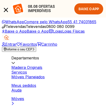
08.08 OFERTAS 
BAIXE O APP
IMPERDÍVEIS
WhatsApp
Compre pelo WhatsApp
55 41 74031865
Televendas
Televendas
0800 080 0099
Baixe o App
Baixe o App
Lojas
Lojas Físicas
Entrar
Favoritos
Carrinho
Informe o seu CEP
Departamentos
Madeira Originals
Serviços
Móveis Planejados
Meus pedidos
Ajuda
Móveis