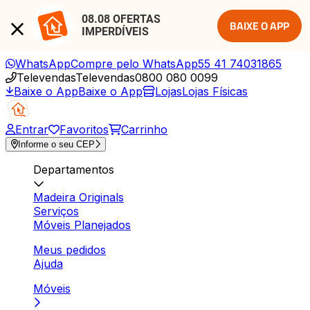
08.08 OFERTAS 
BAIXE O APP
IMPERDÍVEIS
WhatsApp
Compre pelo WhatsApp
55 41 74031865
Televendas
Televendas
0800 080 0099
Baixe o App
Baixe o App
Lojas
Lojas Físicas
Entrar
Favoritos
Carrinho
Informe o seu CEP
Departamentos
Madeira Originals
Serviços
Móveis Planejados
Meus pedidos
Ajuda
Móveis