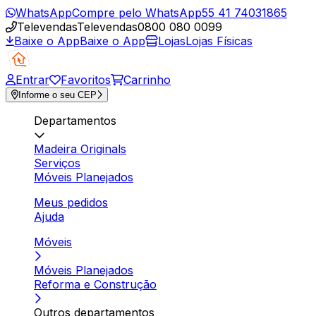
WhatsApp
Compre pelo WhatsApp
55 41 74031865
Televendas
Televendas
0800 080 0099
Baixe o App
Baixe o App
Lojas
Lojas Físicas
Entrar
Favoritos
Carrinho
Informe o seu CEP
Departamentos
Madeira Originals
Serviços
Móveis Planejados
Meus pedidos
Ajuda
Móveis
Móveis Planejados
Reforma e Construção
Outros departamentos