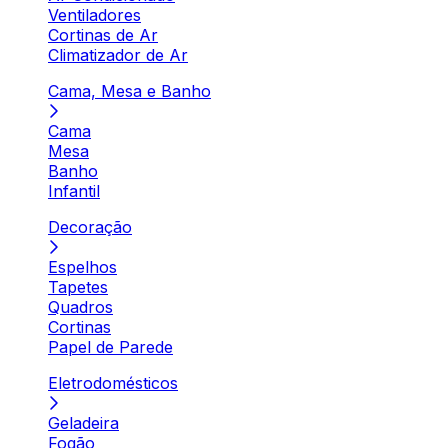
Ventiladores
Cortinas de Ar
Climatizador de Ar
Cama, Mesa e Banho
Cama
Mesa
Banho
Infantil
Decoração
Espelhos
Tapetes
Quadros
Cortinas
Papel de Parede
Eletrodomésticos
Geladeira
Fogão