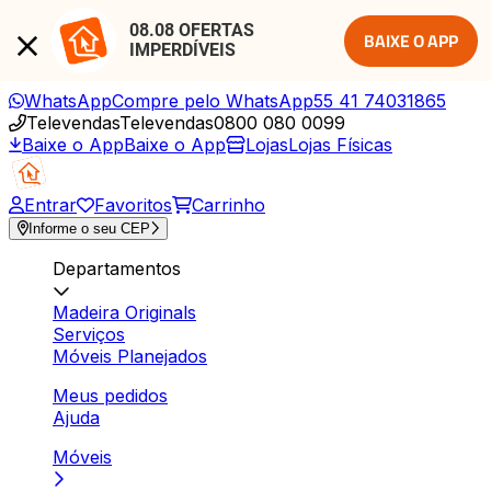
08.08 OFERTAS 
BAIXE O APP
IMPERDÍVEIS
WhatsApp
Compre pelo WhatsApp
55 41 74031865
Televendas
Televendas
0800 080 0099
Baixe o App
Baixe o App
Lojas
Lojas Físicas
Entrar
Favoritos
Carrinho
Informe o seu CEP
Departamentos
Madeira Originals
Serviços
Móveis Planejados
Meus pedidos
Ajuda
Móveis