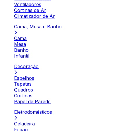
Ventiladores
Cortinas de Ar
Climatizador de Ar
Cama, Mesa e Banho
Cama
Mesa
Banho
Infantil
Decoração
Espelhos
Tapetes
Quadros
Cortinas
Papel de Parede
Eletrodomésticos
Geladeira
Fogão