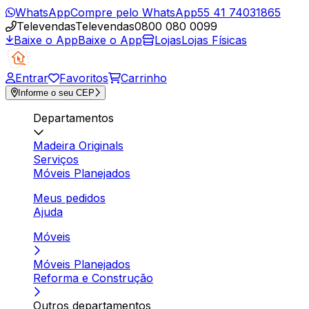
WhatsApp
Compre pelo WhatsApp
55 41 74031865
Televendas
Televendas
0800 080 0099
Baixe o App
Baixe o App
Lojas
Lojas Físicas
Entrar
Favoritos
Carrinho
Informe o seu CEP
Departamentos
Madeira Originals
Serviços
Móveis Planejados
Meus pedidos
Ajuda
Móveis
Móveis Planejados
Reforma e Construção
Outros departamentos