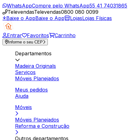
WhatsApp
Compre pelo WhatsApp
55 41 74031865
Televendas
Televendas
0800 080 0099
Baixe o App
Baixe o App
Lojas
Lojas Físicas
Entrar
Favoritos
Carrinho
Informe o seu CEP
Departamentos
Madeira Originals
Serviços
Móveis Planejados
Meus pedidos
Ajuda
Móveis
Móveis Planejados
Reforma e Construção
Outros departamentos