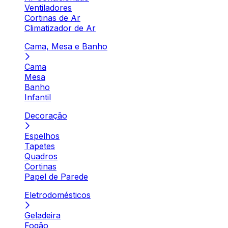
Ventiladores
Cortinas de Ar
Climatizador de Ar
Cama, Mesa e Banho
Cama
Mesa
Banho
Infantil
Decoração
Espelhos
Tapetes
Quadros
Cortinas
Papel de Parede
Eletrodomésticos
Geladeira
Fogão