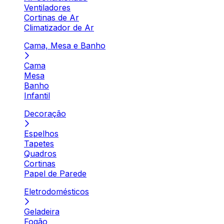
Ventiladores
Cortinas de Ar
Climatizador de Ar
Cama, Mesa e Banho
Cama
Mesa
Banho
Infantil
Decoração
Espelhos
Tapetes
Quadros
Cortinas
Papel de Parede
Eletrodomésticos
Geladeira
Fogão