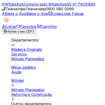
WhatsApp
Compre pelo WhatsApp
55 41 74031865
Televendas
Televendas
0800 080 0099
Baixe o App
Baixe o App
Lojas
Lojas Físicas
Entrar
Favoritos
Carrinho
Informe o seu CEP
Departamentos
Madeira Originals
Serviços
Móveis Planejados
Meus pedidos
Ajuda
Móveis
Móveis Planejados
Reforma e Construção
Outros departamentos