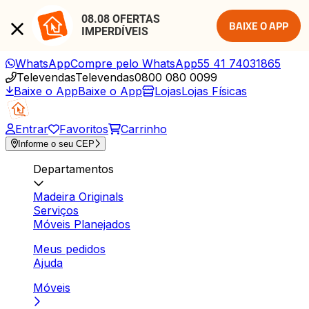
08.08 OFERTAS 
BAIXE O APP
IMPERDÍVEIS
WhatsApp
Compre pelo WhatsApp
55 41 74031865
Televendas
Televendas
0800 080 0099
Baixe o App
Baixe o App
Lojas
Lojas Físicas
Entrar
Favoritos
Carrinho
Informe o seu CEP
Departamentos
Madeira Originals
Serviços
Móveis Planejados
Meus pedidos
Ajuda
Móveis