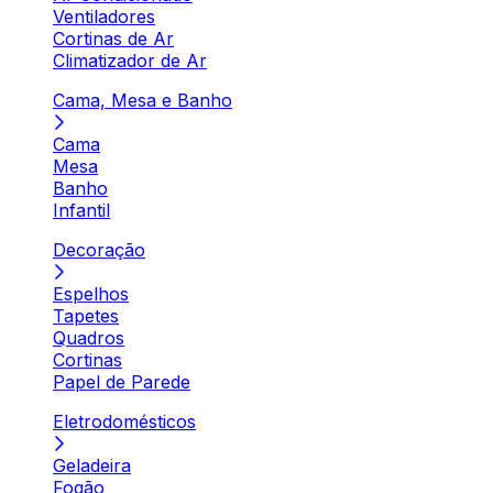
Ventiladores
Cortinas de Ar
Climatizador de Ar
Cama, Mesa e Banho
Cama
Mesa
Banho
Infantil
Decoração
Espelhos
Tapetes
Quadros
Cortinas
Papel de Parede
Eletrodomésticos
Geladeira
Fogão