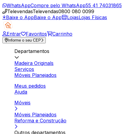
WhatsApp
Compre pelo WhatsApp
55 41 74031865
Televendas
Televendas
0800 080 0099
Baixe o App
Baixe o App
Lojas
Lojas Físicas
Entrar
Favoritos
Carrinho
Informe o seu CEP
Departamentos
Madeira Originals
Serviços
Móveis Planejados
Meus pedidos
Ajuda
Móveis
Móveis Planejados
Reforma e Construção
Outros departamentos