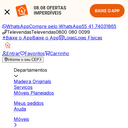
08.08 OFERTAS 
BAIXE O APP
IMPERDÍVEIS
WhatsApp
Compre pelo WhatsApp
55 41 74031865
Televendas
Televendas
0800 080 0099
Baixe o App
Baixe o App
Lojas
Lojas Físicas
Entrar
Favoritos
Carrinho
Informe o seu CEP
Departamentos
Madeira Originals
Serviços
Móveis Planejados
Meus pedidos
Ajuda
Móveis